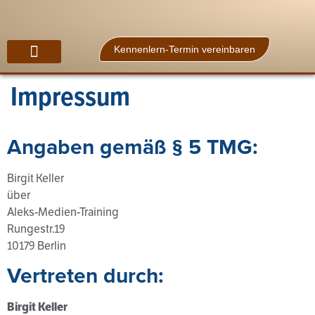
Kennenlern-Termin vereinbaren
Über mich
Impressum
Angaben gemäß § 5 TMG:
Birgit Keller
über
Aleks-Medien-Training
Rungestr.19
10179 Berlin
Vertreten durch:
Birgit Keller